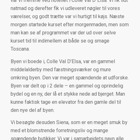
var vi fremme ved hotellet i Colle Val D´Elsa. Vi fik lidt
natmad og derefter fik vi udleveret nøgler til vores
værelser, og godt trætte var vi hurtigt til køjs. Næste
morgen startede kurset efter morgenmaden, men som
man kan se af programmet var der ud over selve
kurset tid til indimellem at både se og smage
Toscana.
Byen vi boede i, Colle Val D’Elsa, var en gammel
middelalderby med fæstningsværker og mure
omkring byen. Den var meget spændende at udforske.
Byen var delt op i 2 dele – en gammel og oprindelig
bydel og en ny, der lå et stykke nede ad bjerget. Man
kunne faktisk tage en elevator fra den gamle del til
den nye del af byen.
Vi besøgte desuden Siena, som er en meget smuk by
med et blomstrende forretningsliv og mange
spændende butikker. Vi var i samarbejdets navn alle